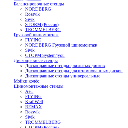
Балансировочные стенды
NORDBERG
Rossvik
Sivik
STORM (Россия)
TROMMELBERG
Грузовой шиномонтаж
FLYING
NORDBERG Грузовой шиномонтаж
Sivik
СТОРМ System4you
Дископравные стенды
Дископравные стенды для литых дисков
Дископравные стенды для штампованных дисков
Дископравные стенды универсальные
Мойки колёс
Шиномонтажные стенды
AeT
FLYING
KraftWell
REMAX
Rossvik
Sivik
TROMMELBERG
СТОРМ (Россия)