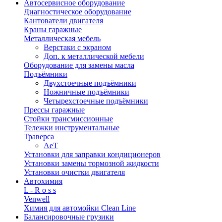
Автосервисное оборудование
Диагностическое оборудование
Кантователи двигателя
Краны гаражные
Металлическая мебель
Верстаки с экраном
Доп. к металлической мебели
Оборудование для замены масла
Подъёмники
Двухстоечные подъёмники
Ножничные подъёмники
Четырехстоечные подъёмники
Прессы гаражные
Стойки трансмиссионные
Тележки инструментальные
Траверса
AeT
Установки для заправки кондиционеров
Установки замены тормозной жидкости
Установки очистки двигателя
Автохимия
L - R o s s
Venwell
Химия для автомойки Clean Line
Балансировочные грузики