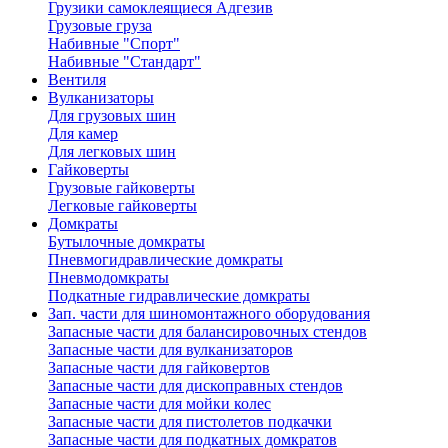
Грузики самоклеящиеся Адгезив
Грузовые груза
Набивные "Спорт"
Набивные "Стандарт"
Вентиля
Вулканизаторы
Для грузовых шин
Для камер
Для легковых шин
Гайковерты
Грузовые гайковерты
Легковые гайковерты
Домкраты
Бутылочные домкраты
Пневмогидравлические домкраты
Пневмодомкраты
Подкатные гидравлические домкраты
Зап. части для шиномонтажного оборудования
Запасные части для балансировочных стендов
Запасные части для вулканизаторов
Запасные части для гайковертов
Запасные части для дископравных стендов
Запасные части для мойки колес
Запасные части для пистолетов подкачки
Запасные части для подкатных домкратов