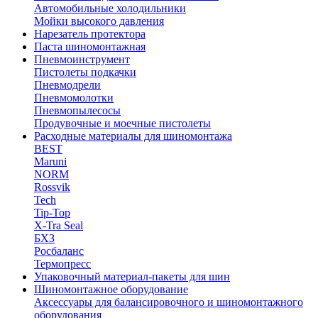
Автомобильные холодильники
Мойки высокого давления
Нарезатель протектора
Паста шиномонтажная
Пневмоинструмент
Пистолеты подкачки
Пневмодрели
Пневмомолотки
Пневмопылесосы
Продувочные и моечные пистолеты
Расходные материалы для шиномонтажа
BEST
Maruni
NORM
Rossvik
Tech
Tip-Top
X-Tra Seal
БХЗ
Росбаланс
Термопресс
Упаковочный материал-пакеты для шин
Шиномонтажное оборудование
Аксессуары для балансировочного и шиномонтажного
оборудования