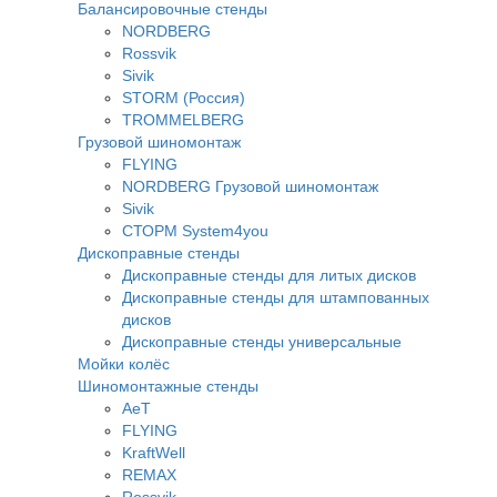
Балансировочные стенды
NORDBERG
Rossvik
Sivik
STORM (Россия)
TROMMELBERG
Грузовой шиномонтаж
FLYING
NORDBERG Грузовой шиномонтаж
Sivik
СТОРМ System4you
Дископравные стенды
Дископравные стенды для литых дисков
Дископравные стенды для штампованных
дисков
Дископравные стенды универсальные
Мойки колёс
Шиномонтажные стенды
AeT
FLYING
KraftWell
REMAX