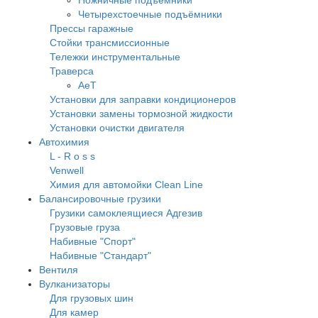
Ножничные подъёмники
Четырехстоечные подъёмники
Прессы гаражные
Стойки трансмиссионные
Тележки инструментальные
Траверса
AeT
Установки для заправки кондиционеров
Установки замены тормозной жидкости
Установки очистки двигателя
Автохимия
L - R o s s
Venwell
Химия для автомойки Clean Line
Балансировочные грузики
Грузики самоклеящиеся Адгезив
Грузовые груза
Набивные "Спорт"
Набивные "Стандарт"
Вентиля
Вулканизаторы
Для грузовых шин
Для камер