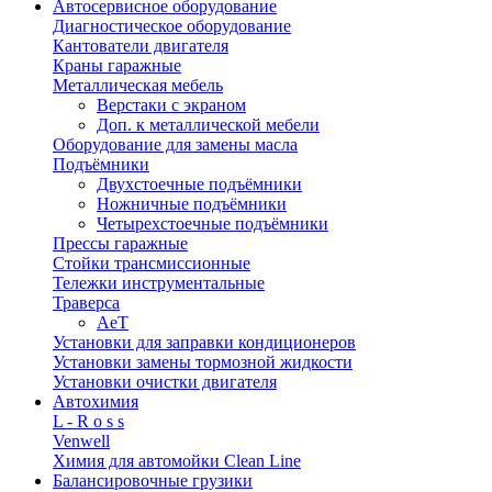
Автосервисное оборудование
Диагностическое оборудование
Кантователи двигателя
Краны гаражные
Металлическая мебель
Верстаки с экраном
Доп. к металлической мебели
Оборудование для замены масла
Подъёмники
Двухстоечные подъёмники
Ножничные подъёмники
Четырехстоечные подъёмники
Прессы гаражные
Стойки трансмиссионные
Тележки инструментальные
Траверса
AeT
Установки для заправки кондиционеров
Установки замены тормозной жидкости
Установки очистки двигателя
Автохимия
L - R o s s
Venwell
Химия для автомойки Clean Line
Балансировочные грузики