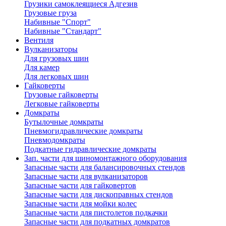
Грузики самоклеящиеся Адгезив
Грузовые груза
Набивные "Спорт"
Набивные "Стандарт"
Вентиля
Вулканизаторы
Для грузовых шин
Для камер
Для легковых шин
Гайковерты
Грузовые гайковерты
Легковые гайковерты
Домкраты
Бутылочные домкраты
Пневмогидравлические домкраты
Пневмодомкраты
Подкатные гидравлические домкраты
Зап. части для шиномонтажного оборудования
Запасные части для балансировочных стендов
Запасные части для вулканизаторов
Запасные части для гайковертов
Запасные части для дископравных стендов
Запасные части для мойки колес
Запасные части для пистолетов подкачки
Запасные части для подкатных домкратов