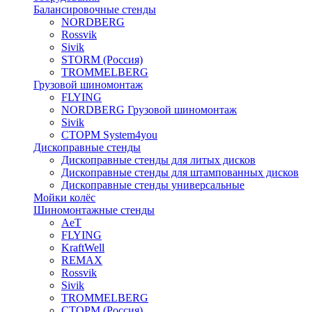
Балансировочные стенды
NORDBERG
Rossvik
Sivik
STORM (Россия)
TROMMELBERG
Грузовой шиномонтаж
FLYING
NORDBERG Грузовой шиномонтаж
Sivik
СТОРМ System4you
Дископравные стенды
Дископравные стенды для литых дисков
Дископравные стенды для штампованных дисков
Дископравные стенды универсальные
Мойки колёс
Шиномонтажные стенды
AeT
FLYING
KraftWell
REMAX
Rossvik
Sivik
TROMMELBERG
СТОРМ (Россия)