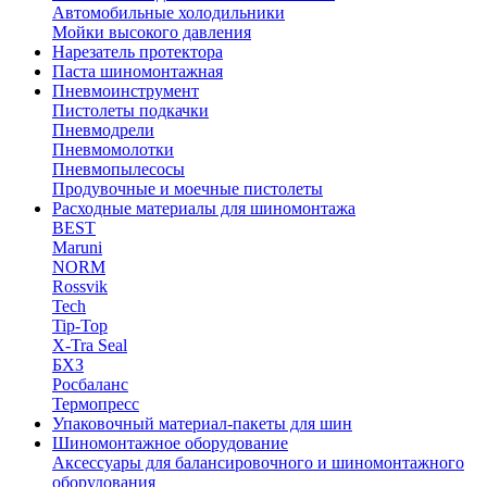
Автомобильные холодильники
Мойки высокого давления
Нарезатель протектора
Паста шиномонтажная
Пневмоинструмент
Пистолеты подкачки
Пневмодрели
Пневмомолотки
Пневмопылесосы
Продувочные и моечные пистолеты
Расходные материалы для шиномонтажа
BEST
Maruni
NORM
Rossvik
Tech
Tip-Top
X-Tra Seal
БХЗ
Росбаланс
Термопресс
Упаковочный материал-пакеты для шин
Шиномонтажное оборудование
Аксессуары для балансировочного и шиномонтажного
оборудования