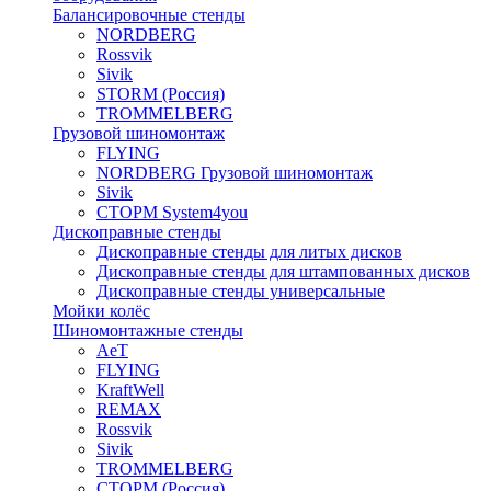
Балансировочные стенды
NORDBERG
Rossvik
Sivik
STORM (Россия)
TROMMELBERG
Грузовой шиномонтаж
FLYING
NORDBERG Грузовой шиномонтаж
Sivik
СТОРМ System4you
Дископравные стенды
Дископравные стенды для литых дисков
Дископравные стенды для штампованных дисков
Дископравные стенды универсальные
Мойки колёс
Шиномонтажные стенды
AeT
FLYING
KraftWell
REMAX
Rossvik
Sivik
TROMMELBERG
СТОРМ (Россия)