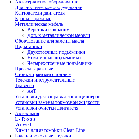
Автосервисное оборудование
Диагностическое оборудование
Кантователи двигателя
Краны гаражные
Металлическая мебель
Верстаки с экраном
Доп. к металлической мебели
Оборудование для замены масла
Подъёмники
Двухстоечные подъёмники
Ножничные подъёмники
Четырехстоечные подъёмники
Прессы гаражные
Стойки трансмиссионные
Тележки инструментальные
Траверса
AeT
Установки для заправки кондиционеров
Установки замены тормозной жидкости
Установки очистки двигателя
Автохимия
L - R o s s
Venwell
Химия для автомойки Clean Line
Балансировочные грузики