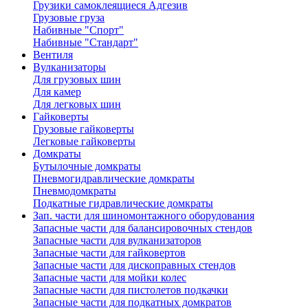
Грузики самоклеящиеся Адгезив
Грузовые груза
Набивные "Спорт"
Набивные "Стандарт"
Вентиля
Вулканизаторы
Для грузовых шин
Для камер
Для легковых шин
Гайковерты
Грузовые гайковерты
Легковые гайковерты
Домкраты
Бутылочные домкраты
Пневмогидравлические домкраты
Пневмодомкраты
Подкатные гидравлические домкраты
Зап. части для шиномонтажного оборудования
Запасные части для балансировочных стендов
Запасные части для вулканизаторов
Запасные части для гайковертов
Запасные части для дископравных стендов
Запасные части для мойки колес
Запасные части для пистолетов подкачки
Запасные части для подкатных домкратов