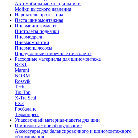
Автомобильные холодильники
Мойки высокого давления
Нарезатель протектора
Паста шиномонтажная
Пневмоинструмент
Пистолеты подкачки
Пневмодрели
Пневмомолотки
Пневмопылесосы
Продувочные и моечные пистолеты
Расходные материалы для шиномонтажа
BEST
Maruni
NORM
Rossvik
Tech
Tip-Top
X-Tra Seal
БХЗ
Росбаланс
Термопресс
Упаковочный материал-пакеты для шин
Шиномонтажное оборудование
Аксессуары для балансировочного и шиномонтажного
оборудования