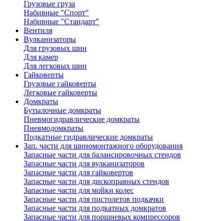
Грузовые груза
Набивные "Спорт"
Набивные "Стандарт"
Вентиля
Вулканизаторы
Для грузовых шин
Для камер
Для легковых шин
Гайковерты
Грузовые гайковерты
Легковые гайковерты
Домкраты
Бутылочные домкраты
Пневмогидравлические домкраты
Пневмодомкраты
Подкатные гидравлические домкраты
Зап. части для шиномонтажного оборудования
Запасные части для балансировочных стендов
Запасные части для вулканизаторов
Запасные части для гайковертов
Запасные части для дископравных стендов
Запасные части для мойки колес
Запасные части для пистолетов подкачки
Запасные части для подкатных домкратов
Запасные части для поршневых компрессоров