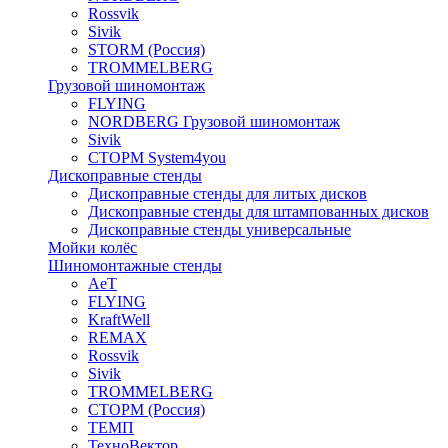
Rossvik
Sivik
STORM (Россия)
TROMMELBERG
Грузовой шиномонтаж
FLYING
NORDBERG Грузовой шиномонтаж
Sivik
СТОРМ System4you
Дископравные стенды
Дископравные стенды для литых дисков
Дископравные стенды для штампованных дисков
Дископравные стенды универсальные
Мойки колёс
Шиномонтажные стенды
AeT
FLYING
KraftWell
REMAX
Rossvik
Sivik
TROMMELBERG
СТОРМ (Россия)
ТЕМП
ТехноВектор