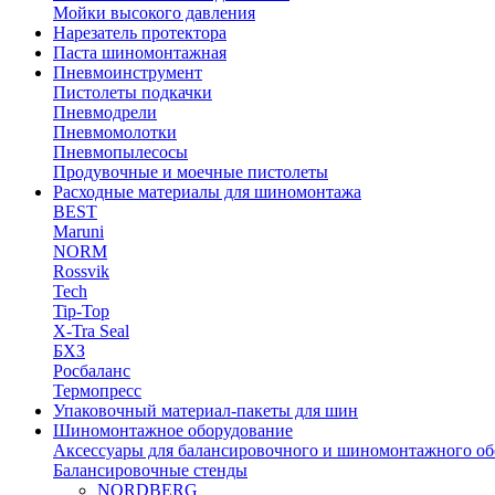
Мойки высокого давления
Нарезатель протектора
Паста шиномонтажная
Пневмоинструмент
Пистолеты подкачки
Пневмодрели
Пневмомолотки
Пневмопылесосы
Продувочные и моечные пистолеты
Расходные материалы для шиномонтажа
BEST
Maruni
NORM
Rossvik
Tech
Tip-Top
X-Tra Seal
БХЗ
Росбаланс
Термопресс
Упаковочный материал-пакеты для шин
Шиномонтажное оборудование
Аксессуары для балансировочного и шиномонтажного об
Балансировочные стенды
NORDBERG