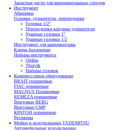
Запасные части для шиномонтажных стендов
Инструмент
Абразивы
Головки, удлинители, переходники
Головки 1/2"
Переходники карданы удлинители
Ударные головки 1"
Ударные головки 1/2
Инструмент для шиномонтажа
Ключи баллонные
Наборы инструмента
Ombra
Thorvik
Наборы головок
Компрессорное оборудование
BRAIT поршневые
FIAC поршневые
MAGNUS Поршневые
REMEZA поршневые
Винтовые BERG
Винтовые GMP
КРАТОН поршневые
Ресиверы
Мойки и холодильники TADEMITSU
Автомобильные холодильники