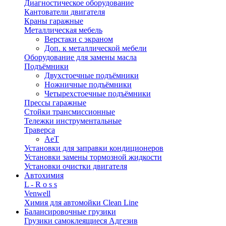
Диагностическое оборудование
Кантователи двигателя
Краны гаражные
Металлическая мебель
Верстаки с экраном
Доп. к металлической мебели
Оборудование для замены масла
Подъёмники
Двухстоечные подъёмники
Ножничные подъёмники
Четырехстоечные подъёмники
Прессы гаражные
Стойки трансмиссионные
Тележки инструментальные
Траверса
AeT
Установки для заправки кондиционеров
Установки замены тормозной жидкости
Установки очистки двигателя
Автохимия
L - R o s s
Venwell
Химия для автомойки Clean Line
Балансировочные грузики
Грузики самоклеящиеся Адгезив