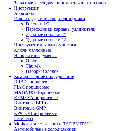
Запасные части для шиномонтажных стендов
Инструмент
Абразивы
Головки, удлинители, переходники
Головки 1/2"
Переходники карданы удлинители
Ударные головки 1"
Ударные головки 1/2
Инструмент для шиномонтажа
Ключи баллонные
Наборы инструмента
Ombra
Thorvik
Наборы головок
Компрессорное оборудование
BRAIT поршневые
FIAC поршневые
MAGNUS Поршневые
REMEZA поршневые
Винтовые BERG
Винтовые GMP
КРАТОН поршневые
Ресиверы
Мойки и холодильники TADEMITSU
Автомобильные холодильники