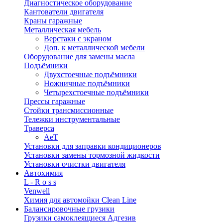
Диагностическое оборудование
Кантователи двигателя
Краны гаражные
Металлическая мебель
Верстаки с экраном
Доп. к металлической мебели
Оборудование для замены масла
Подъёмники
Двухстоечные подъёмники
Ножничные подъёмники
Четырехстоечные подъёмники
Прессы гаражные
Стойки трансмиссионные
Тележки инструментальные
Траверса
AeT
Установки для заправки кондиционеров
Установки замены тормозной жидкости
Установки очистки двигателя
Автохимия
L - R o s s
Venwell
Химия для автомойки Clean Line
Балансировочные грузики
Грузики самоклеящиеся Адгезив