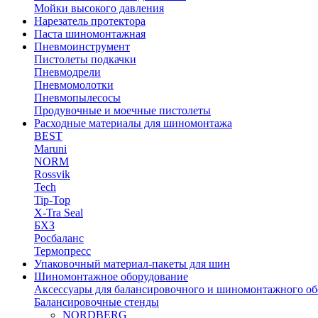
Мойки высокого давления
Нарезатель протектора
Паста шиномонтажная
Пневмоинструмент
Пистолеты подкачки
Пневмодрели
Пневмомолотки
Пневмопылесосы
Продувочные и моечные пистолеты
Расходные материалы для шиномонтажа
BEST
Maruni
NORM
Rossvik
Tech
Tip-Top
X-Tra Seal
БХЗ
Росбаланс
Термопресс
Упаковочный материал-пакеты для шин
Шиномонтажное оборудование
Аксессуары для балансировочного и шиномонтажного об
Балансировочные стенды
NORDBERG