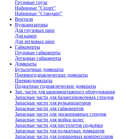
Грузовые груза
Набивные "Спорт"
Набивные "Стандарт"
Вентиля
Вулканизаторы
Для грузовых шин
Для камер
Для легковых шин
Гайковерты
Грузовые гайковерты
Легковые гайковерты
Домкраты
Бутылочные домкраты
Пневмогидравлические домкраты
Пневмодомкраты
Подкатные гидравлические домкраты
Зап. части для шиномонтажного оборудования
Запасные части для балансировочных стендов
Запасные части для вулканизаторов
Запасные части для гайковертов
Запасные части для дископравных стендов
Запасные части для мойки колес
Запасные части для пистолетов подкачки
Запасные части для подкатных домкратов
Запасные части для поршневых компрессоров