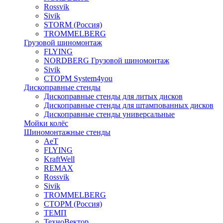
Rossvik
Sivik
STORM (Россия)
TROMMELBERG
Грузовой шиномонтаж
FLYING
NORDBERG Грузовой шиномонтаж
Sivik
СТОРМ System4you
Дископравные стенды
Дископравные стенды для литых дисков
Дископравные стенды для штампованных дисков
Дископравные стенды универсальные
Мойки колёс
Шиномонтажные стенды
AeT
FLYING
KraftWell
REMAX
Rossvik
Sivik
TROMMELBERG
СТОРМ (Россия)
ТЕМП
ТехноВектор